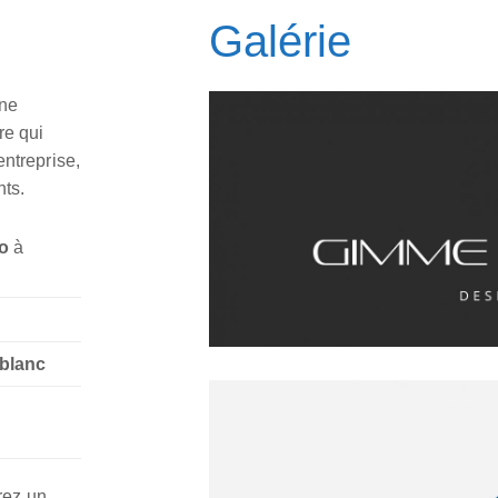
Galérie
une
re qui
entreprise,
nts.
o
à
 blanc
rez un