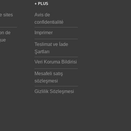
+ PLUS
e sites
Avis de
confidentialité
on de
Imprimer
que
Teslimat ve İade
Şartları
Veri Koruma Bildirisi
Mesafeli satış
sözleşmesi
Gizlilik Sözleşmesi